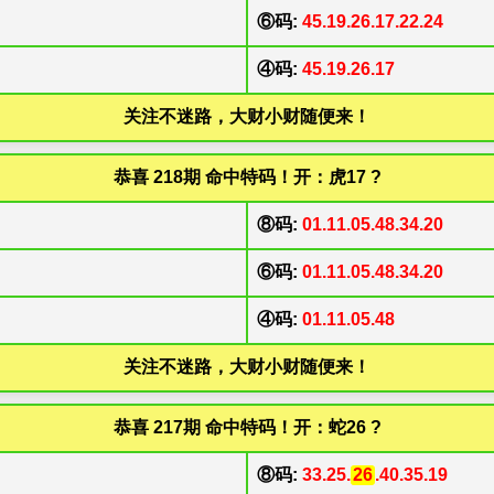
⑥码:
45.19.26.17.22.24
④码:
45.19.26.17
关注不迷路，大财小财随便来！
恭喜 218期 命中特码！开：虎17 ?
⑧码:
01.11.05.48.34.20
⑥码:
01.11.05.48.34.20
④码:
01.11.05.48
关注不迷路，大财小财随便来！
恭喜 217期 命中特码！开：蛇26 ?
⑧码:
33.25.
26
.40.35.19