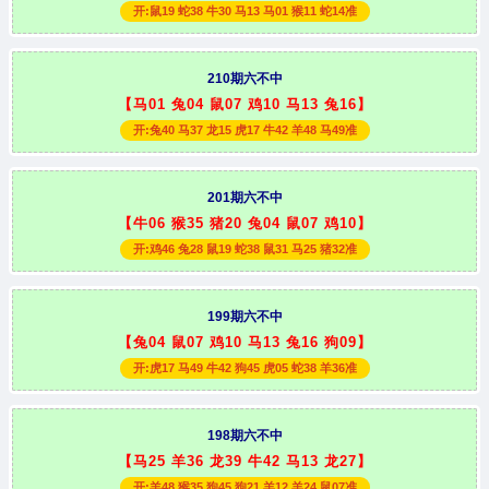
开:鼠19 蛇38 牛30 马13 马01 猴11 蛇14准
210期六不中
【马01 兔04 鼠07 鸡10 马13 兔16】
开:兔40 马37 龙15 虎17 牛42 羊48 马49准
201期六不中
【牛06 猴35 猪20 兔04 鼠07 鸡10】
开:鸡46 兔28 鼠19 蛇38 鼠31 马25 猪32准
199期六不中
【兔04 鼠07 鸡10 马13 兔16 狗09】
开:虎17 马49 牛42 狗45 虎05 蛇38 羊36准
198期六不中
【马25 羊36 龙39 牛42 马13 龙27】
开:羊48 猴35 狗45 狗21 羊12 羊24 鼠07准